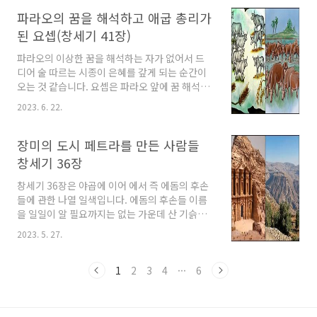
인 과오와 또 다른 동생을 잃을지도 모른다는 두
려움과 죄책감을 오가는 내용으로 보입니다. 이
파라오의 꿈을 해석하고 애굽 총리가
집트로 곡식을 사오라고 명한 야곱 아버지 1.
된 요셉(창세기 41장)
When Jacob learned that there was grain
for sale in Egypt, he said to his sons,
파라오의 이상한 꿈을 해석하는 자가 없어서 드
"Why do you look at one another?" 2. And
디어 술 따르는 시종이 은혜를 갚게 되는 순간이
he said, "Behold, I have heard that there
오는 것 같습니다. 요셉은 파라오 앞에 꿈 해석을
is grain for sale in Egypt. Go d..
해주고 파라오는 그에게 애굽 총리를 맡기고 아
2023. 6. 22.
내까지 주어 두 아들을 낳았습니다. 풍년과 기근
에 대처하는 요셉의 능력편입니다. 파라오의 이
상한 꿈 1. After two whole years, Pharaoh
장미의 도시 페트라를 만든 사람들
dreamed that he was standing by the
창세기 36장
Nile, 2. and behold, there came up out of
the Nile seven cows, attractive and
창세기 36장은 야곱에 이어 에서 즉 에돔의 후손
plump, and they fed in the reed grass. 3.
들에 관한 나열 일색입니다. 에돔의 후손들 이름
And behold seven other cows, ugly and
을 일일이 알 필요까지는 없는 가운데 산 기슭에
thin, cam..
위치한 지형에 터전을 마련한 에돔인들이 독특하
2023. 5. 27.
고 인상적인 건축물 그리고 특이한 바위 색깔로
인해 장미의 도시란 별명의 페트라를 수도로 삼
은 정도로만 알고 있으면 될 것 같습니다. 에서의
1
2
3
4
···
6
자손편 1. These are the generations of
Esau(that is, Edom). 2. Esau took his
wives from the Canaanites: Adah the