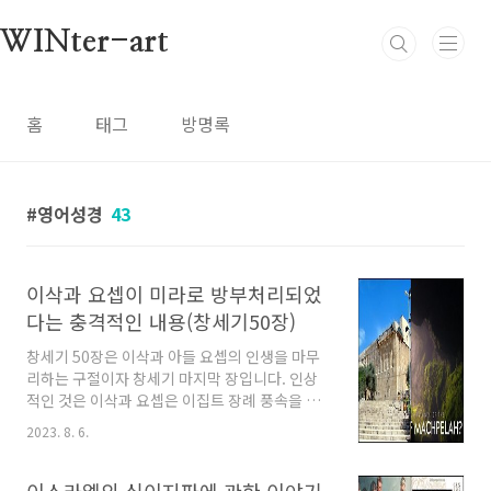
본문 바로가기
WINter-art
홈
태그
방명록
영어성경
43
이삭과 요셉이 미라로 방부처리되었
다는 충격적인 내용(창세기50장)
창세기 50장은 이삭과 아들 요셉의 인생을 마무
리하는 구절이자 창세기 마지막 장입니다. 인상
적인 것은 이삭과 요셉은 이집트 장례 풍속을 따
라 방부처리 즉 미라로 만든 일입니다. 그렇다면
2023. 8. 6.
어디선가 이삭과 요셉의 미라가 숨어있지 않을까
요? 어쨌거나 처음 알게 된 사실인데 이들이 미라
가 되었다는 것이 적잖은 충격입니다. 아버지를