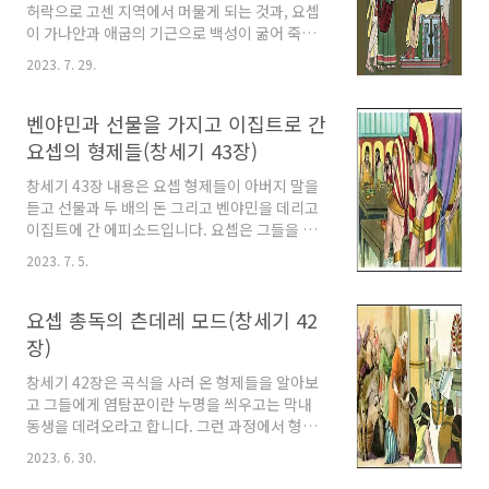
허락으로 고센 지역에서 머물게 되는 것과, 요셉
blessed me, 4. and said..
이 가나안과 애굽의 기근으로 백성이 굶어 죽게
될 지경에 이르자 가축이며 몸과 토지까지 사서
2023. 7. 29.
소작농으로 만들고 오분의 1을 바치고 나머지는
먹고살게 허락하는 내용입니다. 일종의 요셉 스
타일 토지법을 나열한 내용입니다. 우리의 직업
벤야민과 선물을 가지고 이집트로 간
은 목자 창세기 46장 읽기 1. So Joseph went
요셉의 형제들(창세기 43장)
in and told Pharaoh, "My father and my
brothers, with their flocks and herds and
창세기 43장 내용은 요셉 형제들이 아버지 말을
all that they possess, have come from
듣고 선물과 두 배의 돈 그리고 벤야민을 데리고
the land of Canaan. They are now in the
이집트에 간 에피소드입니다. 요셉은 그들을 환
land of Goshen." 2. And f..
대하였고 벤야민에게는 특별한 정을 보여줬는데
2023. 7. 5.
요. 요셉은 형제들에 대한 연민과 아버지에 대한
그리움 등으로 감정이 복받혀 홀로 눈물을 훔치
고 극진한 대접을 해줍니다. 부자간의 이상한 대
요셉 총독의 츤데레 모드(창세기 42
화 창세기 43장의 영어 본문과 개인적인 해석입
장)
니다. 1. Now the famine was severe in the
land. 2. And when they had eaten the
창세기 42장은 곡식을 사러 온 형제들을 알아보
grain that they had brought from Egypt,
고 그들에게 염탐꾼이란 누명을 씌우고는 막내
their father said to them, "Go again, buy
동생을 데려오라고 합니다. 그런 과정에서 형제
us a little food." 3. But Judah ..
들에게는 나름의 관용을 베풀었고요. 한편 영문
2023. 6. 30.
을 모르는 형제들은 자신들이 지난번 요셉을 죽