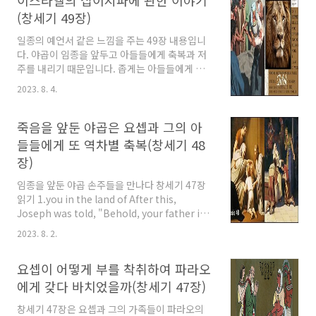
이스라엘의 십이지파에 관한 이야기
미라로 만들라는 요셉 야곱은 이집트로 온 뒤 17
(창세기 49장)
년을 살다 147세까지 살았고 죽은 후에는 미라로
만들어 가나안의 막벨라 동굴로 옮겨집니다. 창
일종의 예언서 같은 느낌을 주는 49장 내용입니
세기 49장 읽기 1. Then Joseph fell on his
다. 야곱이 임종을 앞두고 아들들에게 축복과 저
father's face and wept over him and
주를 내리기 때문입니다. 좁게는 아들들에게 내
kissed him. 2. And Joseph commanded
린 예언 같은 것이지만 넓게는 12지파의 운명에
2023. 8. 4.
his servants the physicians..
관해서 얘기한 것이므로 학자들은 매우 중요하게
여길 장일 것 같습니다. 장자 르우벤에게 장자권
박탈 창세기 48장 읽기 1. Then Jacob called
죽음을 앞둔 야곱은 요셉과 그의 아
his sons and said, "Gather yourselves
들들에게 또 역차별 축복(창세기 48
together, that I may tell you what shall
장)
happen to you in days to come. 2. "
Asemble and listen, O sons of Jacob,
임종을 앞둔 야곱 손주들을 만나다 창세기 47장
listen to Israel your father. 3. " Reuben,
읽기 1.you in the land of After this,
you are my ..
Joseph was told, "Behold, your father is
ill." So he took with him his two sons,
2023. 8. 2.
Manasseh and Ephraim. 2. And it was told
to Jacob, "Your son Joseph has come to
요셉이 어떻게 부를 착취하여 파라오
you." Then Israel summoned his
strength and sat up in bed. 3. And Jacob
에게 갖다 바치었을까(창세기 47장)
said to Joseph, " God Almighty appeared
창세기 47장은 요셉과 그의 가족들이 파라오의
to me at Luz in the land of Canaan and