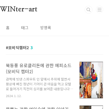
본문 바로가기
WINter-art
홈
태그
방명록
모비딕챕터2
3
북동풍 유로클리돈에 관한 에피소드
(모비딕 챕터2)
관짝에 빗댄 스파우트 인 앞에서 추위에 떨면서
몽상에 빠진 청년이 기어이 큰 마음을 먹고 모텔
로 들어가기 직전의 심리를 보여준 내용입니다.
유로클리돈 모비딕 챕터 2 전편 읽기
2024. 1. 12.
Euroclydon, nevertheless, is a mighty
pleasant zephyr to any one in - doors,
with tempestuous wind called