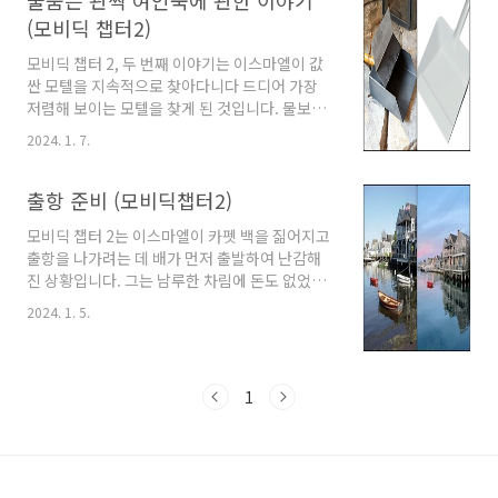
물뿜는 관짝 여인숙에 관한 이야기
Euroclydon, ' says an old writer- of whose
(모비딕 챕터2)
works I possess the only copy extant- 'it
maketh a marvellous difference, whether
모비딕 챕터 2, 두 번째 이야기는 이스마엘이 값
thou lookest out at it from a glass
싼 모텔을 지속적으로 찾아다니다 드디어 가장
window where the frost is all on..
저렴해 보이는 모텔을 찾게 된 것입니다. 물보라
여인숙 혹은 스파우터 코핀 인으로 마치 유로클
2024. 1. 7.
리돈 역풍을 제대로 맞은 낡은 모습을 표현한 것
이 인상적입니다. 어둠과 비애에 관하여 모비딕
챕터 2 출항준비 읽기 Such dreary streets!
출항 준비 (모비딕챕터2)
blocks of blackness, not houses, on
모비딕 챕터 2는 이스마엘이 카펫 백을 짊어지고
either hand, and here and there a candle,
출항을 나가려는 데 배가 먼저 출발하여 난감해
like a candle moving about in a tomb. 챕
진 상황입니다. 그는 남루한 차림에 돈도 없었고
터 1에서 축축하게 내리는 11월의 비처럼 음산함
살을 에이는 추위에 그나마 과거 원주민이 잡았
을 절묘하게 표현한 구절이 나옵니다. 음산한 거
2024. 1. 5.
던 바다 괴물을 회상하며 위안을 삼으려 하는 것
리! 집이 아닌 암흑의 덩어리들 여기저기 불이 있
같습니다. 출항 준비 I STUFFED a shirt or
는데 마치 무덤 안을..
two into my old carpet-bag, tucked it
under my arm, and started for Cape Horn
1
and the Pacific. Quitting the good city of
lod Manhatto, I duly arrived in New
Bedford. It was on a Saturday night in
December. Much was I disappointed