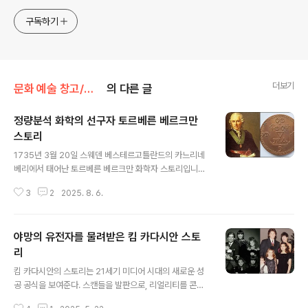
구독하기
더보기
문화 예술 창고/캐릭터 스토리
의 다른 글
정량분석 화학의 선구자 토르베른 베르크만
스토리
글 내용
1735년 3월 20일 스웨덴 베스테르고틀란드의 카느리네
베리에서 태어난 토르베른 베르크만 화학자 스토리입니다.
무엇보다 선택적 친화력이 화학 개념에서 출발했다는 것에
3
2
2025. 8. 6.
개인적으로 깊은 흥미를 느껴서 올려 봅니다. 1. 스웨덴의
화학자 토르베른 베르크만토르베른 베르크만 Torbern O
lof Bergman(1735–1784)은 스웨덴의 저명한 화학자
야망의 유전자를 물려받은 킴 카다시안 스토
이며 광물학자입니다. 18세기 후반 정량분석 화학의 기초
를 세운 인물입니다. 그는 용액 속 이온들이 어떻게 반응하
리
글 내용
여 침전을 형성하는지를 실험을 통해 정량적으로 측정하고
킴 카다시안의 스토리는 21세기 미디어 시대의 새로운 성
분석했습니다. 베르크만은 17살에 웁살라 대학에 입학하
공 공식을 보여준다. 스캔들을 발판으로, 리얼리티를 콘텐
였습니다. 그의 아버지는 아들이 법학자나 신학자가 되길
츠로, 개인의 삶을 브랜드로 만드는 전략. 전통적인 미의 기
원하였고 베르크만은 수학과 자연과학에 관심이 많았습니