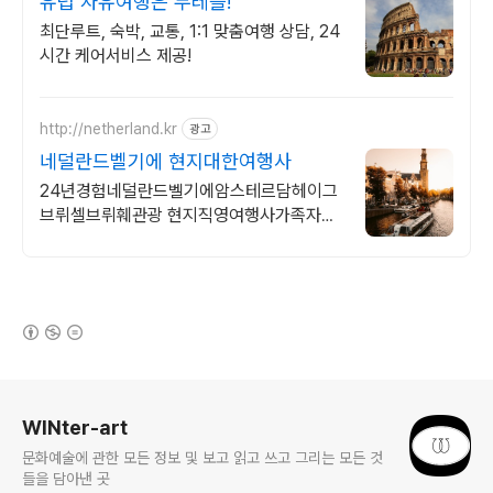
유럽 자유여행은 두레블!
최단루트, 숙박, 교통, 1:1 맞춤여행 상담, 24
시간 케어서비스 제공!
http://netherland.kr
광고
네덜란드벨기에 현지대한여행사
24년경험네덜란드벨기에암스테르담헤이그
브뤼셀브뤼훼관광 현지직영여행사가족자유
가이드투어
(새창열림)
로그 정보
WINter-art
문화예술에 관한 모든 정보 및 보고 읽고 쓰고 그리는 모든 것
들을 담아낸 곳