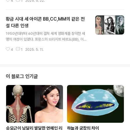
4
1
2025. 5. 22.
준을 바꾸고, 새로운 트렌드를 창조하며, 끊임없이 재발명
다. 그는 아버지와 자신 모두를 만족..
하는 능력이 가히 천재급이다. 아버지의 뒤를 이어 변호사
가 되겠다고 공부해서 마지막 단계에 와 있는데 최종적으
황금 시대 세 아이콘 BB,CC,MM의 같은 전
로 변호사가 된다면 이 또한 작은 혁명이 되지 않을까 한다.
📢 스폰서 링크1. 운명의 딸 야망의 유전자1980년 10월 2
설 다른 인생
글 내용
1일, 베벌리 힐스에서 태어난 킴벌리 노엘 카다시안. 그녀
1950년대부터 60년대에 걸쳐 세계 영화계를 장악한 세
의 운명은 이미 DNA에 새겨져 있었을지 모른다. 아버지
명의 여성이 있었다. 프랑스의 브리지트 바르도(BB), 이탈
로버트 카다시안은 O.J. 심슨 사건으로 일약 스타덤에 오
리아의 클라우디아 카르디날레(CC), 그리고 미국의 마릴
른 변호사였고, 어머니 크리스 제너는 모델 출신의 야심가
4
1
2025. 5. 11.
린 먼로(MM). 이들은 각자의 나라를 대표하는 영화 아이
였다. 아르메니아계 아버..
콘으로 자리매김했을 뿐만 아니라, 세대를 초월한 미의 상
징으로 기억되고 있다. 그러나 이들의 미모는 단순한 외적
아름다움을 넘어 문화적, 사회적 의미를 지니고 있었다. 1.
자유로운 매력의 상징 BB 브리지트 바르도 프랑스 영화계
이 블로그 인기글
의 '성적 혁명'을 이끈 브리지트 바르도는 1956년 영화 를
통해 전 세계적 스타로 떠올랐다. 그녀의 미모는 당시 서구
사회의 억압된 성 의식에 대한 도전이었다. 풍성한 금발 머
리, 볼륨감 있는 입술, 고양이를 연상시키는 눈매, 그리고
당당하게 드러낸 ..
승모근이 남달리 발달한 연예인 리
하늘과 궁창의 차이