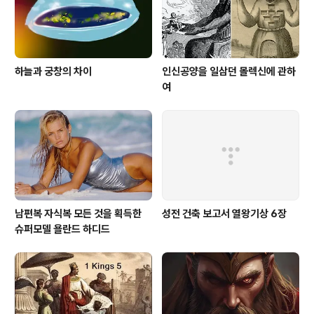
하늘과 궁창의 차이
인신공양을 일삼던 몰렉신에 관하
여
남편복 자식복 모든 것을 획득한
성전 건축 보고서 열왕기상 6장
슈퍼모델 욜란드 하디드