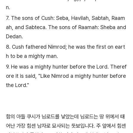
n.
7. The sons of Cush: Seba, Havilah, Sabtah, Raam
ah, and Sabteca. The sons of Raamah: Sheba and
Dedan.
8. Cush fathered Nimrod; he was the first on eart
h to be a mighty man.
9. He was a mighty hunter before the Lord. Theref
ore it is said, "Like Nimrod a mighty hunter before
the Lord."
함의 아들 쿠시가 님로드를 낳았는데 님로드는 땅 위에서 태
어난 가장 힘센 남자로 묘사되는 듯보입니다. 주 앞에서 힘센