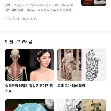
글 내용
요. 다음 구절부터 시작합니다. https://bit.ly/401p1NH
창세기 9장은 노아의 방주에서 나온 뒤 노아가 하나님 앞
창세기 9장 1절~24절 채식에서 육식을 허락한 하나님 창
에서 제를 올리고 하나님의 축복을 받은 후 땅을 번성케 할
세기 9장은 노아의 방주에서 나온 뒤 노아가 하나님 앞에
테고 땅에서 나는 살아있는 모든 것을 먹으라 하고는 세를
서 제를 올리고 하나님의 축복을 받은 후 땅을 번성케 할 테
2
1
2023. 3. 11.
내라고 하십니다. 일종의 계약 관계가 성립된 것입니다. 그
고 땅에서 나는 살아있..
리고 다시는 홍수를 내리지 않겠다며 증표로 무지개를 보
여주십니다. 채식에서 육식을 허락하신 하나님 창세기 9장
1절~3절 1. And God blessed Noah and his sons a
nd said to them, " Be fruitful and multiply and fill t
이 블로그 인기글
he earth. 2. The fear of you and the dread of yo
u shall be upon every beast of the earth and up
on every bird o..
승모근이 남달리 발달한 연예인 리
고대 로마 의상 특징
스트