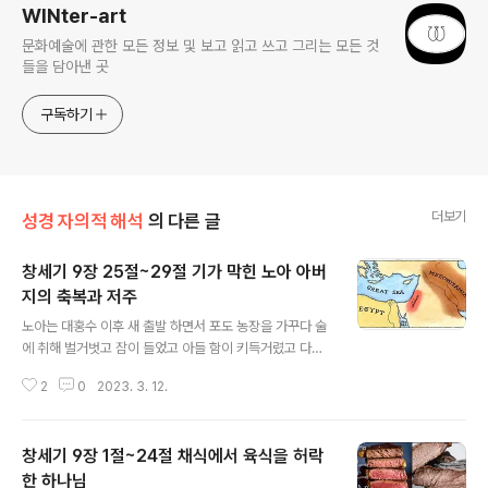
WINter-art
문화예술에 관한 모든 정보 및 보고 읽고 쓰고 그리는 모든 것
들을 담아낸 곳
구독하기
더보기
성경 자의적 해석
의 다른 글
창세기 9장 25절~29절 기가 막힌 노아 아버
지의 축복과 저주
글 내용
노아는 대홍수 이후 새 출발 하면서 포도 농장을 가꾸다 술
에 취해 벌거벗고 잠이 들었고 아들 함이 키득거렸고 다음
날 누군가 일렀고 그랬더니 셈에게는 축복을 내리고 함에
2
0
2023. 3. 12.
게는 저주를 내립니다. 가나안 땅이 아닌 가나안의 후손들
에게 평생 노예로 살게 해달라고 하나님께 간청하고 하나
님은 들어주셨나 봅니다. 좀 기가 막힌 창세기 9장 스토리
창세기 9장 1절~24절 채식에서 육식을 허락
입니다. 가나안의 후손에게 저주를 내린 아버지 노아 창세
기 9장 1절에서 24절까지 포스팅은 아래 글 참고하시고
한 하나님