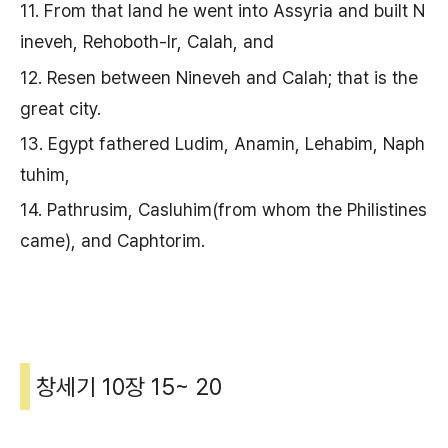
11. From that land he went into Assyria and built N
ineveh, Rehoboth-Ir, Calah, and
12. Resen between Nineveh and Calah; that is the
great city.
13. Egypt fathered Ludim, Anamin, Lehabim, Naph
tuhim,
14. Pathrusim, Casluhim(from whom the Philistines
came), and Caphtorim.
창세기 10장 15~ 20