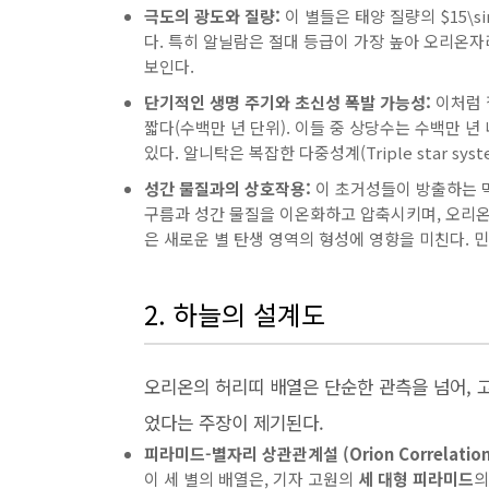
극도의 광도와 질량:
이 별들은 태양 질량의
$15\s
다. 특히 알닐람은 절대 등급이 가장 높아 오리온자리
보인다.
단기적인 생명 주기와 초신성 폭발 가능성:
이처럼 
짧다(수백만 년 단위). 이들 중 상당수는 수백만 년
있다. 알니탁은 복잡한 다중성계(Triple star s
성간 물질과의 상호작용:
이 초거성들이 방출하는 막대
구름과 성간 물질을 이온화하고 압축시키며, 오리온자리 복합
은 새로운 별 탄생 영역의 형성에 영향을 미친다. 
2. 하늘의 설계도
오리온의 허리띠 배열은 단순한 관측을 넘어, 
었다는 주장이 제기된다.
피라미드-별자리 상관관계설 (Orion Correlation 
이 세 별의 배열은, 기자 고원의
세 대형 피라미드
의