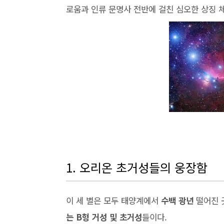
로움과 인류 문명사 전반에 걸친 심오한 상징 
1. 오리온 초거성들의 웅장함
이 세 별은 모두 태양계에서
수백 광년
떨어진 
는 B형 거성 및 초거성
들이다.