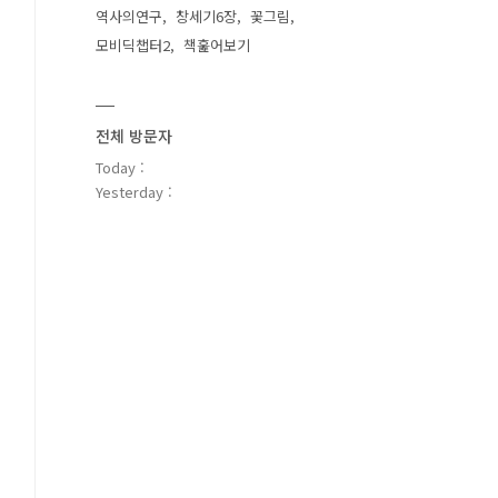
역사의연구
창세기6장
꽃그림
모비딕챕터2
책훑어보기
전체 방문자
Today :
Yesterday :