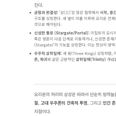
진다.
균형과 완결성:
'삼(三)'은 많은 철학에서
시작, 중간
구조를 상징한다. 세 별이 띠를 이루며 오리온 전
것으로 해석된다.
신성한 통로 (Stargate/Portal):
이집트의 오시리
죽은 영혼이 다음 단계로 이동하거나, 신성한 존재
(Stargate)'의 기능을 상징한다. 이는 천상의 
우주적 삼위일체:
세 왕(Three Kings) 상징처
존, 파괴
와 같은 근본적인
삼위일체(Trinity)
개념을
오리온의 허리띠 삼성은 따라서 단순히 밤하늘
질
,
고대 우주론의 건축적 투영
, 그리고
인간 
지점이다.