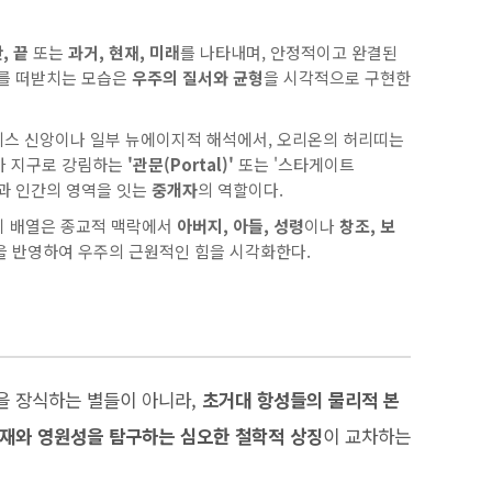
, 끝
또는
과거, 현재, 미래
를 나타내며, 안정적이고 완결된
체를 떠받치는 모습은
우주의 질서와 균형
을 시각적으로 구현한
스 신앙이나 일부 뉴에이지적 해석에서, 오리온의 허리띠는
가 지구로 강림하는
'관문(Portal)'
또는 '스타게이트
영역과 인간의 영역을 잇는
중개자
의 역할이다.
럼, 이 배열은 종교적 맥락에서
아버지, 아들, 성령
이나
창조, 보
 반영하여 우주의 근원적인 힘을 시각화한다.
을 장식하는 별들이 아니라,
초거대 항성들의 물리적 본
존재와 영원성을 탐구하는 심오한 철학적 상징
이 교차하는