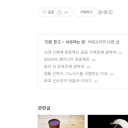
공감
구독하기
'
인문 창고
>
사유하는 방
' 카테고리의 다른 글
고대 신화에 등장하는 음료 키케온에 관하여
(1)
NASA의 제미나이 프로젝트
(0)
빛의 서 조하르에 관하여
(0)
정통 신학이 그노시스를 극혐하는 이유
(0)
유대 신비주의 카발라 이야기
(1)
관련글