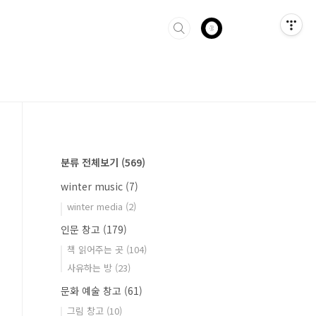
분류 전체보기
(569)
winter music
(7)
winter media
(2)
인문 창고
(179)
책 읽어주는 곳
(104)
사유하는 방
(23)
문화 예술 창고
(61)
그림 창고
(10)