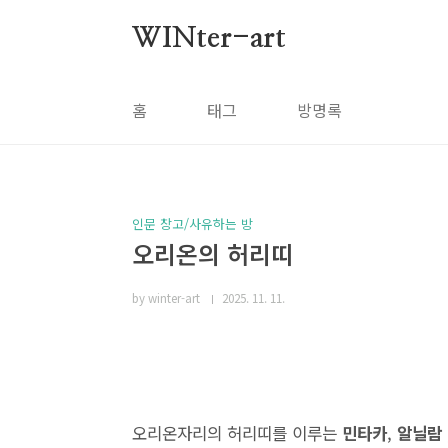
본문 바로가기
WINter-art
홈
태그
방명록
인문 창고/사유하는 방
오리온의 허리띠
by winter-art
2025. 11. 11.
오리온자리의 허리띠를 이루는
민타카
,
알닐람