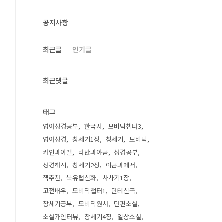
공지사항
최근글
인기글
최근댓글
태그
영어성경공부
한국사
모비딕챕터3
영어성경
창세기1장
창세기
모비딕
카인과아벨
라반과야곱
성경공부
성경해석
창세기2장
야곱과에서
책추천
북유럽신화
사사기1장
고전배우
모비딕챕터1
단테신곡
창세기공부
모비딕원서
단편소설
소설가인터뷰
창세기4장
일상소설