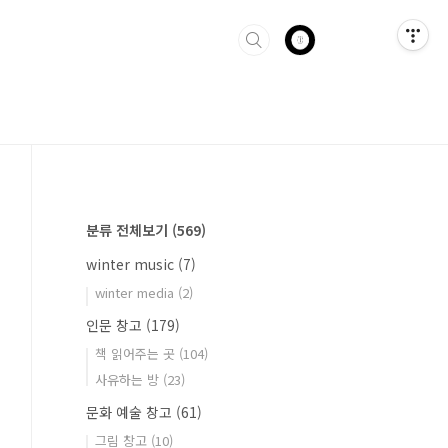
분류 전체보기
(569)
winter music
(7)
winter media
(2)
인문 창고
(179)
책 읽어주는 곳
(104)
사유하는 방
(23)
문화 예술 창고
(61)
그림 창고
(10)