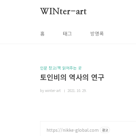
본문 바로가기
WINter-art
홈
태그
방명록
인문 창고/책 읽어주는 곳
토인비의 역사의 연구
by winter-art
2021. 10. 29.
https://nikke-global.com
광고