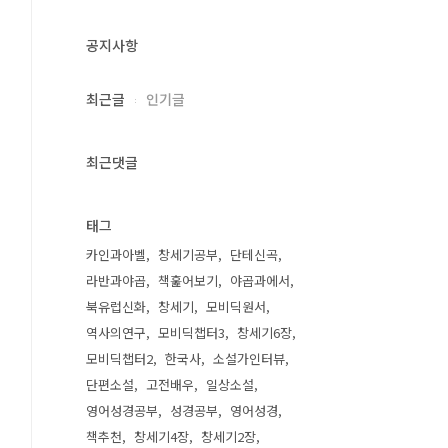
공지사항
최근글
인기글
최근댓글
태그
카인과아벨
창세기공부
단테신곡
라반과야곱
책훑어보기
야곱과에서
북유럽신화
창세기
모비딕원서
역사의연구
모비딕챕터3
창세기6장
모비딕챕터2
한국사
소설가인터뷰
단편소설
고전배우
일상소설
영어성경공부
성경공부
영어성경
책추천
창세기4장
창세기2장